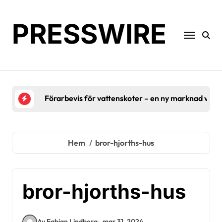
Hoppa
till
PRESSWIRE
innehåll
Förarbevis för vattenskoter – en ny marknad växe
Hem
bror-hjorths-hus
bror-hjorths-hus
Av Fabian Lindberg
mar 31, 2024