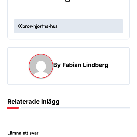
I
bror-hjorths-hus
n
l
ä
g
By
Fabian Lindberg
g
s
n
Relaterade inlägg
a
v
i
Lämna ett svar
g