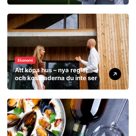
researrangör?
Ekonomi
Att köpa hus – nya regler
och kostnaderna du inte ser