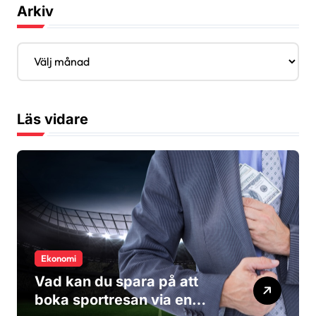
Arkiv
A
r
k
i
v
Läs vidare
Ekonomi
Vad kan du spara på att
boka sportresan via en