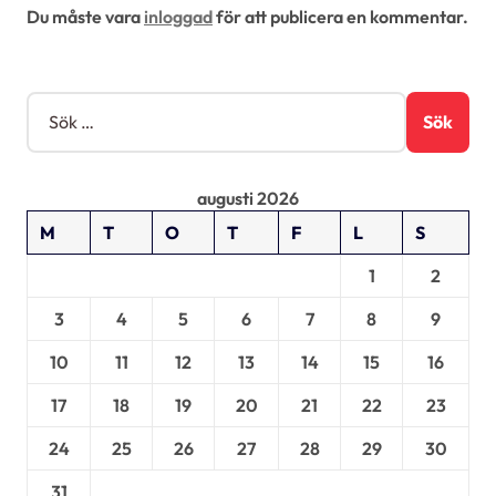
Du måste vara
inloggad
för att publicera en kommentar.
e
r
i
S
ö
n
k
g
e
augusti 2026
f
t
M
T
O
T
F
L
S
e
r
1
2
:
3
4
5
6
7
8
9
10
11
12
13
14
15
16
17
18
19
20
21
22
23
24
25
26
27
28
29
30
31