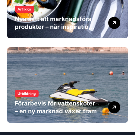
Artiklar
Nya sätt att marknadsföra
produkter – när inspiration
blir viktigare än reklam
Utbildning
Förarbevis för vattenskoter
– en ny marknad växer fram