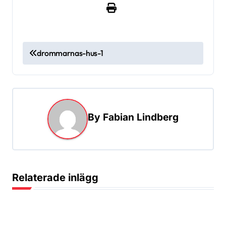
I
drommarnas-hus-1
n
l
ä
g
By
Fabian Lindberg
g
s
n
Relaterade inlägg
a
v
i