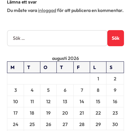
Lämna ett svar
g
Du måste vara
inloggad
för att publicera en kommentar.
e
r
i
S
ö
n
k
g
e
augusti 2026
f
t
M
T
O
T
F
L
S
e
r
1
2
:
3
4
5
6
7
8
9
10
11
12
13
14
15
16
17
18
19
20
21
22
23
24
25
26
27
28
29
30