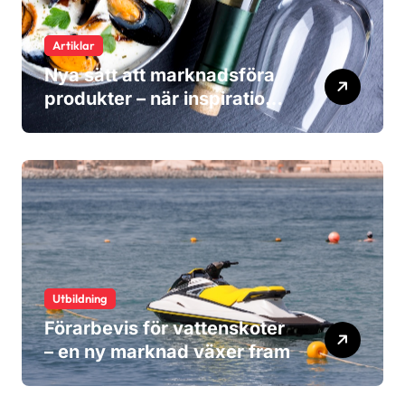
Artiklar
Nya sätt att marknadsföra
produkter – när inspiration
blir viktigare än reklam
Utbildning
Förarbevis för vattenskoter
– en ny marknad växer fram