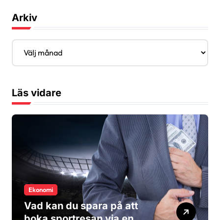
Arkiv
A
r
k
i
v
Läs vidare
Ekonomi
Vad kan du spara på att
boka sportresan via en