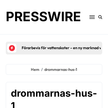
Hoppa
till
PRESSWIRE
innehåll
Förarbevis för vattenskoter – en ny marknad växe
Hem
drommarnas-hus-1
drommarnas-hus-
1