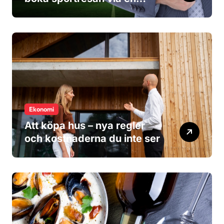
researrangör?
Ekonomi
Att köpa hus – nya regler
och kostnaderna du inte ser