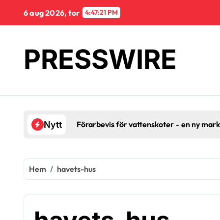
Hoppa
6 aug 2026, tor
4:47:22 PM
till
innehåll
PRESSWIRE
Förarbevis för vattenskoter – en ny mar
Nytt
Hem
havets-hus