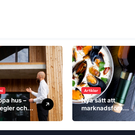
mi
Artiklar
öpa hus –
Nya sätt att
egler och
marknadsföra
naderna du
produkter – när
ser
inspiration blir
viktigare än