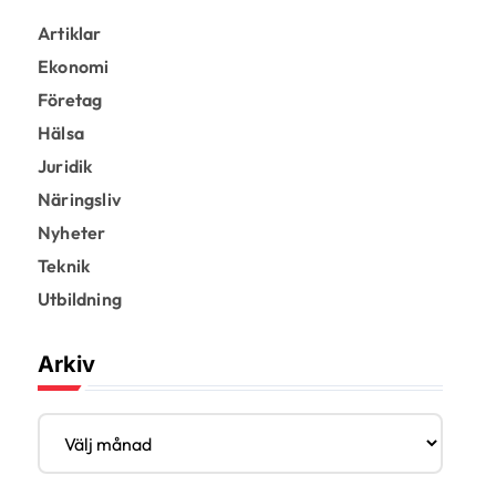
Artiklar
Ekonomi
Företag
Hälsa
Juridik
Näringsliv
Nyheter
Teknik
Utbildning
Arkiv
A
r
k