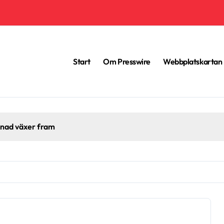
Start
Om Presswire
Webbplatskartan
knad växer fram