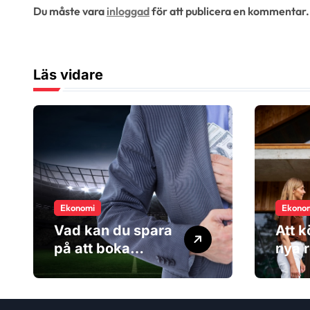
Du måste vara
inloggad
för att publicera en kommentar.
i
g
Läs vidare
e
r
i
n
g
Ekonomi
Ekono
Vad kan du spara
Att k
på att boka
nya r
sportresan via en
kost
researrangör?
inte 