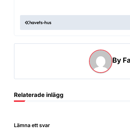
I
havets-hus
n
l
ä
By
Fa
g
g
s
Relaterade inlägg
n
a
Lämna ett svar
v