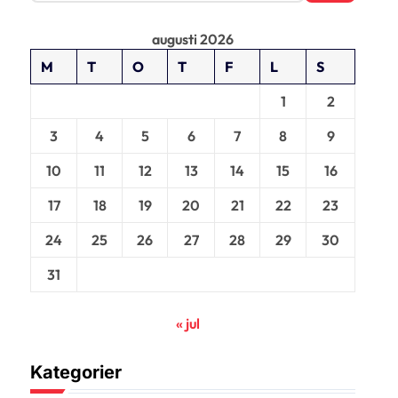
k
e
augusti 2026
f
t
M
T
O
T
F
L
S
e
r
1
2
:
3
4
5
6
7
8
9
10
11
12
13
14
15
16
17
18
19
20
21
22
23
24
25
26
27
28
29
30
31
« jul
Kategorier