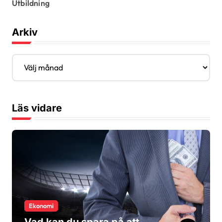
Utbildning
Arkiv
A
r
k
i
v
Läs vidare
Ekonomi
Vad kan du spara på att