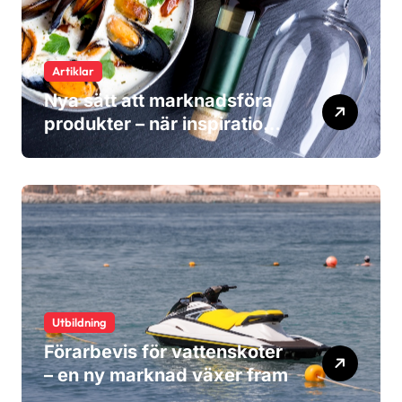
Artiklar
Nya sätt att marknadsföra
produkter – när inspiration
blir viktigare än reklam
Utbildning
Förarbevis för vattenskoter
– en ny marknad växer fram