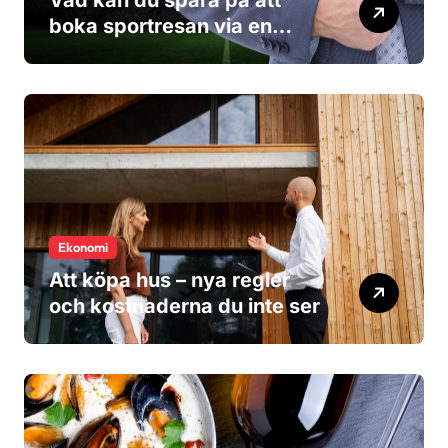
boka sportresan via en
researrangör?
Ekonomi
Att köpa hus – nya regler
och kostnaderna du inte ser