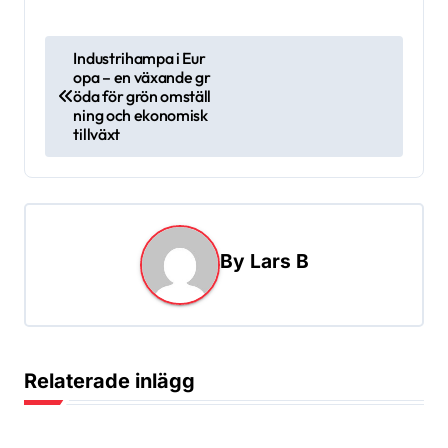
I
Industrihampa i Eur
opa – en växande gr
n
öda för grön omställ
l
ning och ekonomisk
tillväxt
ä
g
g
s
By
Lars B
n
a
v
i
Relaterade inlägg
g
e