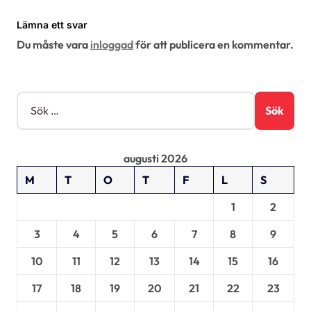
r
Lämna ett svar
i
Du måste vara
inloggad
för att publicera en kommentar.
n
g
S
ö
k
e
augusti 2026
f
t
M
T
O
T
F
L
S
e
r
1
2
:
3
4
5
6
7
8
9
10
11
12
13
14
15
16
17
18
19
20
21
22
23