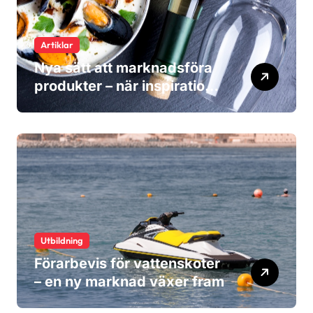
Artiklar
Nya sätt att marknadsföra
produkter – när inspiration
blir viktigare än reklam
Utbildning
Förarbevis för vattenskoter
– en ny marknad växer fram