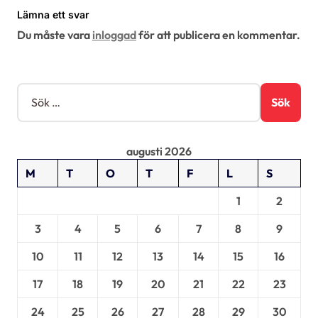
g
Lämna ett svar
e
Du måste vara
inloggad
för att publicera en kommentar.
r
i
S
n
ö
g
k
e
augusti 2026
f
t
M
T
O
T
F
L
S
e
r
1
2
:
3
4
5
6
7
8
9
10
11
12
13
14
15
16
17
18
19
20
21
22
23
24
25
26
27
28
29
30