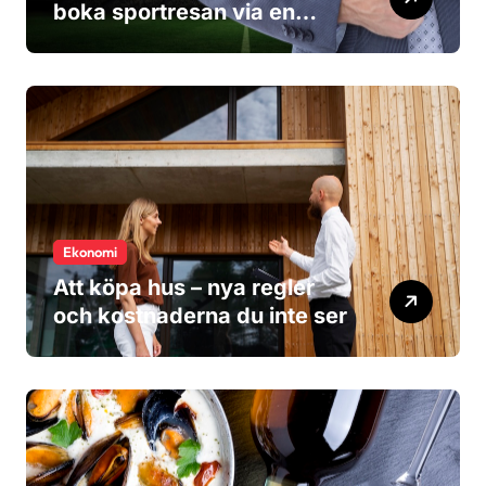
boka sportresan via en
researrangör?
Ekonomi
Att köpa hus – nya regler
och kostnaderna du inte ser