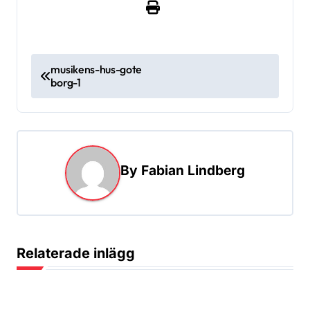
I
musikens-hus-gote
borg-1
n
l
ä
g
By
Fabian Lindberg
g
s
n
a
Relaterade inlägg
v
i