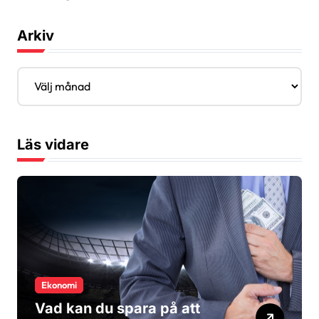
Arkiv
A
r
k
i
v
Läs vidare
Ekonomi
Vad kan du spara på att