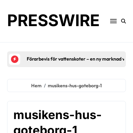
Hoppa
till
PRESSWIRE
innehåll
Förarbevis för vattenskoter – en ny marknad växe
Hem
musikens-hus-goteborg-1
musikens-hus-
goteborg-1