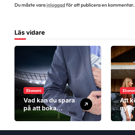
Du måste vara
inloggad
för att publicera en kommentar.
i
g
Läs vidare
e
r
i
n
g
Ekonomi
Ekono
Vad kan du spara
Att k
på att boka
nya r
sportresan via en
kost
researrangör?
inte 