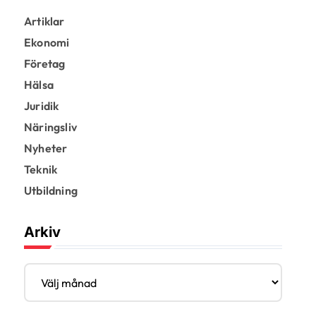
Artiklar
Ekonomi
Företag
Hälsa
Juridik
Näringsliv
Nyheter
Teknik
Utbildning
Arkiv
A
r
k