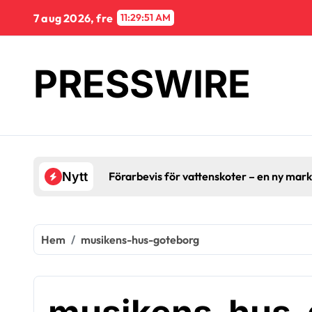
Hoppa
7 aug 2026, fre
11:29:52 AM
till
innehåll
PRESSWIRE
Förarbevis för vattenskoter – en ny mar
Nytt
Hem
musikens-hus-goteborg