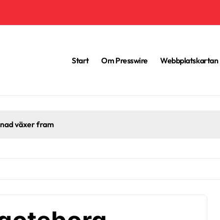
Start
Om Presswire
Webbplatskartan
knad växer fram