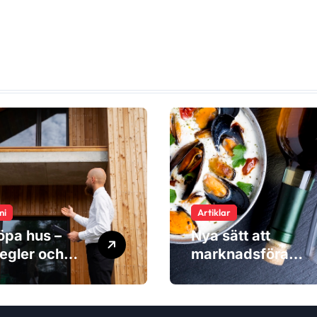
mi
Artiklar
öpa hus –
Nya sätt att
egler och
marknadsföra
naderna du
produkter – när
ser
inspiration blir
viktigare än