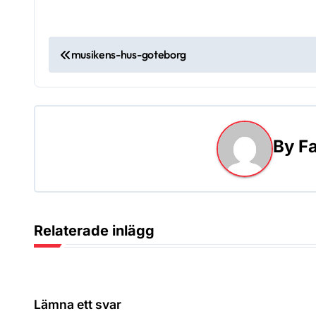
I
musikens-hus-goteborg
n
l
ä
By
Fa
g
g
s
Relaterade inlägg
n
a
Lämna ett svar
v