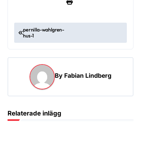
I
pernilla-wahlgren-
hus-1
n
l
ä
g
By
Fabian Lindberg
g
s
n
a
Relaterade inlägg
v
i