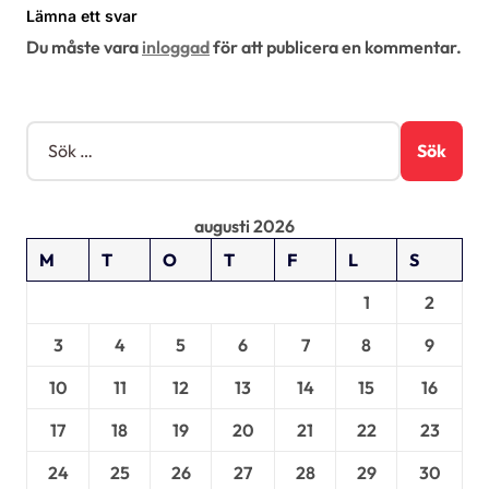
g
Lämna ett svar
e
Du måste vara
inloggad
för att publicera en kommentar.
r
i
S
n
ö
g
k
e
augusti 2026
f
t
M
T
O
T
F
L
S
e
r
1
2
:
3
4
5
6
7
8
9
10
11
12
13
14
15
16
17
18
19
20
21
22
23
24
25
26
27
28
29
30