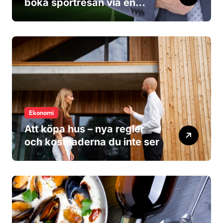
boka sportresan via en
researrangör?
Ekonomi
Att köpa hus – nya regler
och kostnaderna du inte ser