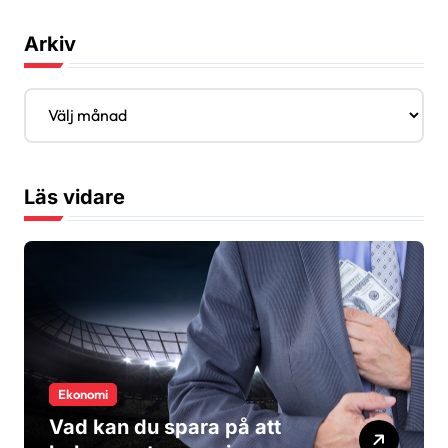
Arkiv
A
r
k
i
v
Läs vidare
Ekonomi
Vad kan du spara på att