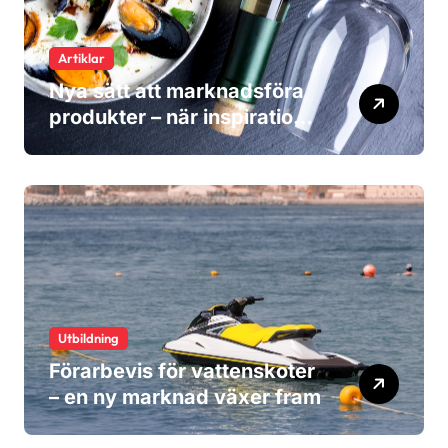
Artiklar
Nya sätt att marknadsföra
produkter – när inspiration
blir viktigare än reklam
Utbildning
Förarbevis för vattenskoter
– en ny marknad växer fram