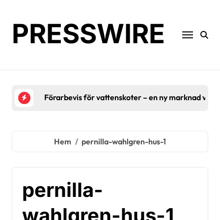
Hoppa
till
PRESSWIRE
innehåll
Förarbevis för vattenskoter – en ny marknad växe
Hem
pernilla-wahlgren-hus-1
pernilla-
wahlgren-hus-1