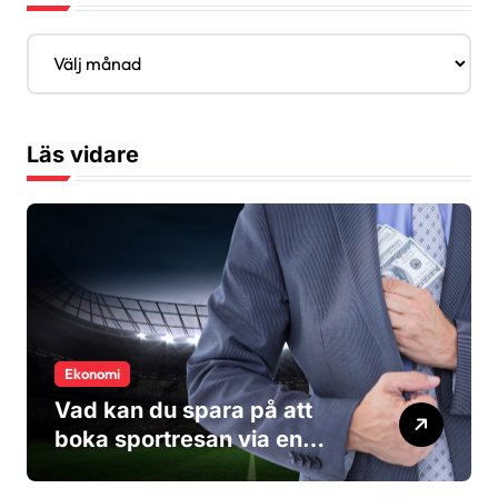
A
r
k
i
v
Läs vidare
Ekonomi
Vad kan du spara på att
boka sportresan via en
researrangör?