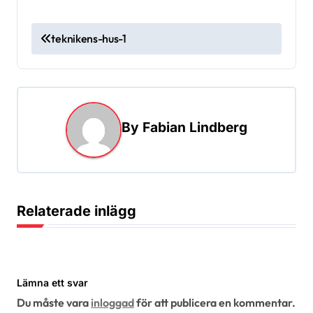
I
teknikens-hus-1
n
l
ä
g
By
Fabian Lindberg
g
s
n
Relaterade inlägg
a
v
i
Lämna ett svar
g
Du måste vara
inloggad
för att publicera en kommentar.
e