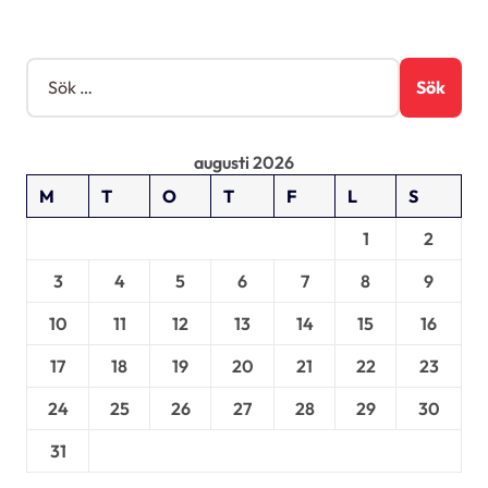
r
i
S
ö
n
k
g
e
augusti 2026
f
t
M
T
O
T
F
L
S
e
r
1
2
:
3
4
5
6
7
8
9
10
11
12
13
14
15
16
17
18
19
20
21
22
23
24
25
26
27
28
29
30
31