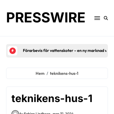
Hoppa
till
PRESSWIRE
innehåll
Förarbevis för vattenskoter – en ny marknad växe
Hem
teknikens-hus-1
teknikens-hus-1
Av Fabian Lindberg
mar 31, 2024