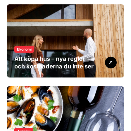
Ekonomi
Att köpa hus – nya regler
och kostnaderna du inte ser
Artiklar