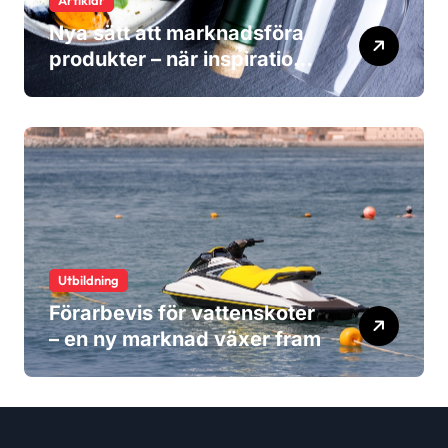
Nya sätt att marknadsföra
produkter – när inspiration
blir viktigare än reklam
Utbildning
Förarbevis för vattenskoter
– en ny marknad växer fram