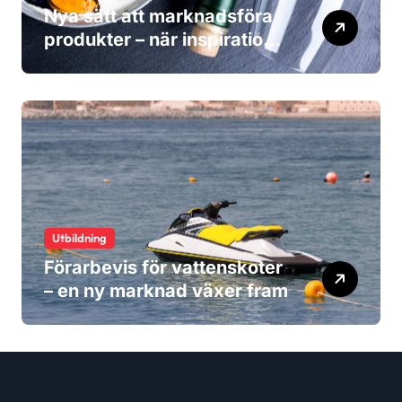
Nya sätt att marknadsföra
produkter – när inspiration
blir viktigare än reklam
Utbildning
Förarbevis för vattenskoter
– en ny marknad växer fram