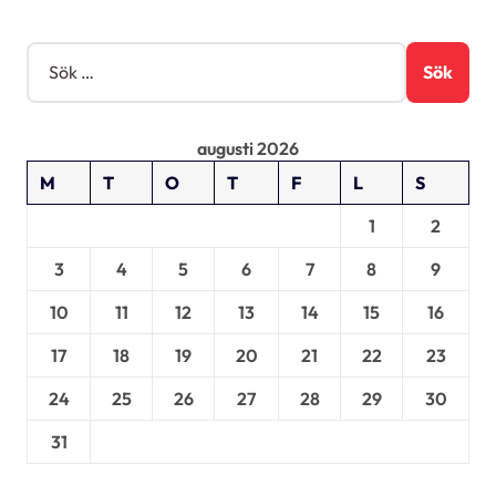
r
i
S
ö
n
k
g
e
augusti 2026
f
t
M
T
O
T
F
L
S
e
r
1
2
:
3
4
5
6
7
8
9
10
11
12
13
14
15
16
17
18
19
20
21
22
23
24
25
26
27
28
29
30
31