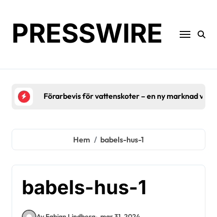
Hoppa
till
PRESSWIRE
innehåll
Förarbevis för vattenskoter – en ny marknad växe
Hem
babels-hus-1
babels-hus-1
Av Fabian Lindberg
mar 31, 2024