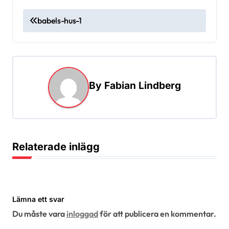
I
babels-hus-1
n
l
ä
g
By
Fabian Lindberg
g
s
n
Relaterade inlägg
a
v
i
Lämna ett svar
g
Du måste vara
inloggad
för att publicera en kommentar.
e