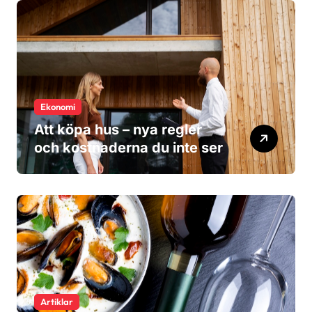
Ekonomi
Att köpa hus – nya regler
och kostnaderna du inte ser
Artiklar