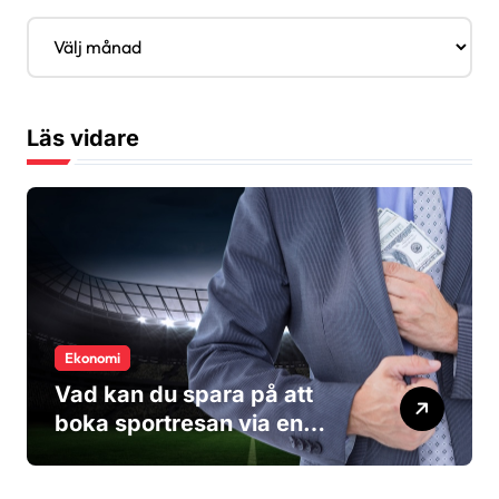
A
r
k
i
v
Läs vidare
Ekonomi
Vad kan du spara på att
boka sportresan via en
researrangör?