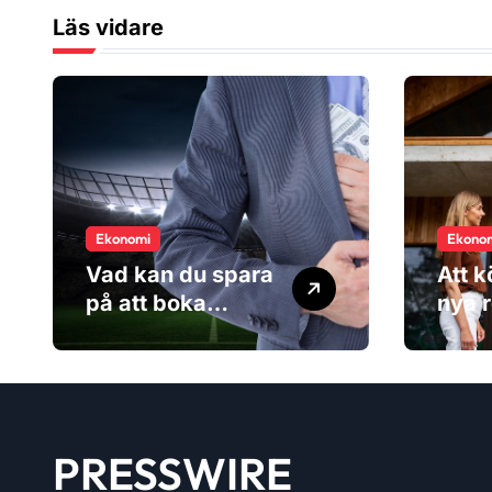
Läs vidare
Ekonomi
Ekono
Vad kan du spara
Att k
på att boka
nya r
sportresan via en
kost
researrangör?
inte 
PRESSWIRE