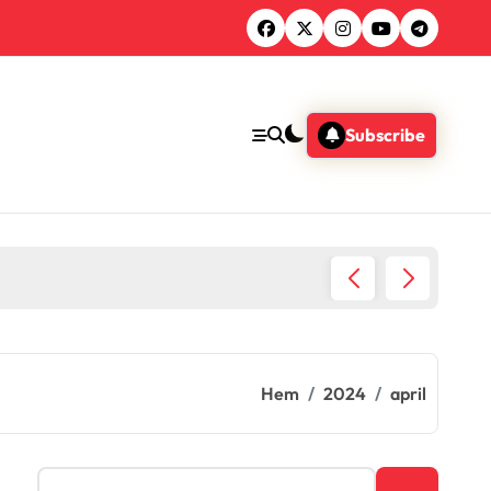
Subscribe
Efter s
Hem
2024
april
S