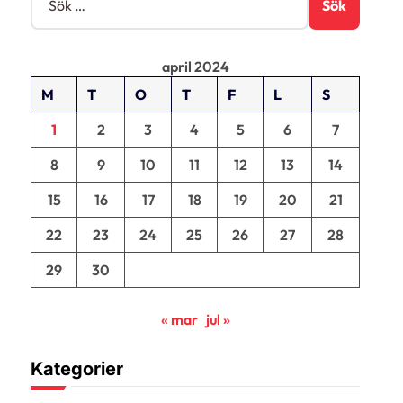
ö
k
e
april 2024
f
t
M
T
O
T
F
L
S
e
r
1
2
3
4
5
6
7
:
8
9
10
11
12
13
14
15
16
17
18
19
20
21
22
23
24
25
26
27
28
29
30
« mar
jul »
Kategorier