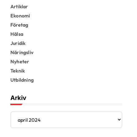
Artiklar
Ekonomi
Företag
Hälsa
Juridik
Näringsliv
Nyheter
Teknik
Utbildning
Arkiv
A
r
k
i