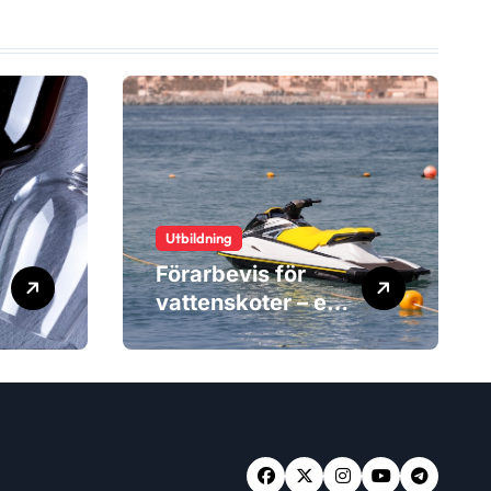
v
Utbildning
Förarbevis för
vattenskoter – en
ny marknad växer
fram