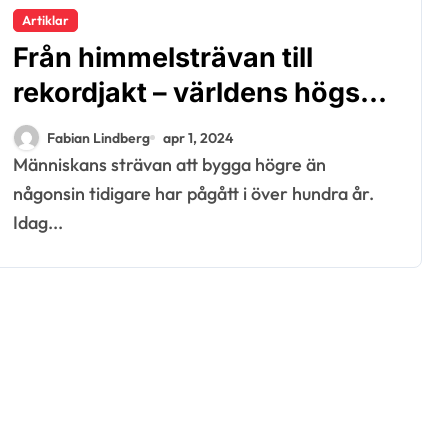
Artiklar
Från himmelsträvan till
rekordjakt – världens högsta
byggnader
Fabian Lindberg
apr 1, 2024
Människans strävan att bygga högre än
någonsin tidigare har pågått i över hundra år.
Idag...