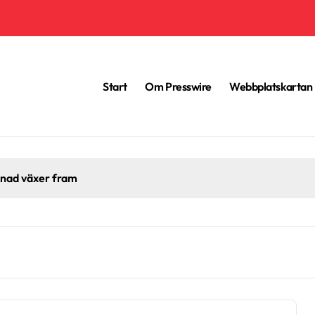
Start
Om Presswire
Webbplatskartan
knad växer fram