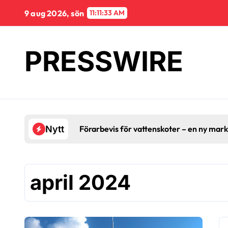
Hoppa
9 aug 2026, sön
11:11:34 AM
till
innehåll
PRESSWIRE
Förarbevis för vattenskoter – en ny mar
Nytt
april 2024