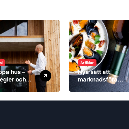
mi
Artiklar
öpa hus –
Nya sätt att
egler och
marknadsföra
naderna du
produkter – när
ser
inspiration blir
viktigare än
reklam