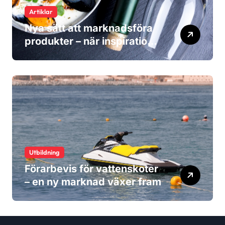
Artiklar
Nya sätt att marknadsföra
produkter – när inspiration
blir viktigare än reklam
Utbildning
Förarbevis för vattenskoter
– en ny marknad växer fram