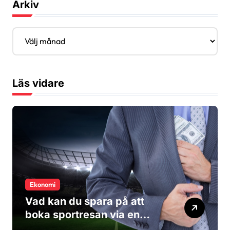
Arkiv
A
r
k
i
v
Läs vidare
Ekonomi
Vad kan du spara på att
boka sportresan via en
researrangör?