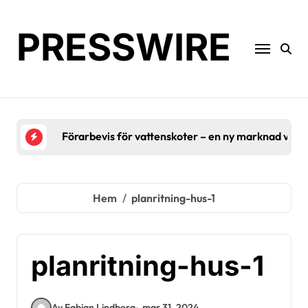
Hoppa
till
PRESSWIRE
innehåll
Förarbevis för vattenskoter – en ny marknad växe
Hem
planritning-hus-1
planritning-hus-1
Av Fabian Lindberg
mar 31, 2024