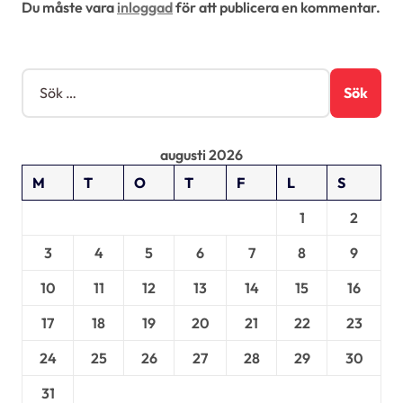
Du måste vara
inloggad
för att publicera en kommentar.
e
r
i
S
ö
n
k
g
e
augusti 2026
f
t
M
T
O
T
F
L
S
e
r
1
2
:
3
4
5
6
7
8
9
10
11
12
13
14
15
16
17
18
19
20
21
22
23
24
25
26
27
28
29
30
31