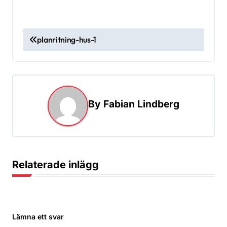
I
planritning-hus-1
n
l
ä
g
By
Fabian Lindberg
g
s
n
Relaterade inlägg
a
v
i
Lämna ett svar
g