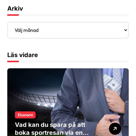
Arkiv
A
r
k
i
v
Läs vidare
Ekonomi
Vad kan du spara på att
boka sportresan via en