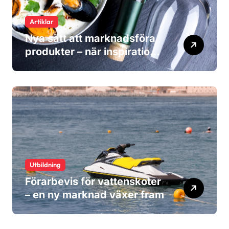
Artiklar
Nya sätt att marknadsföra
produkter – när inspiration
blir viktigare än reklam
Utbildning
Förarbevis för vattenskoter
– en ny marknad växer fram