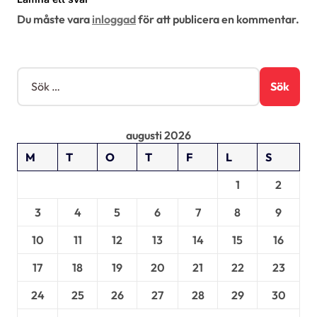
g
Du måste vara
inloggad
för att publicera en kommentar.
e
r
i
S
ö
n
k
g
e
augusti 2026
f
t
M
T
O
T
F
L
S
e
r
1
2
:
3
4
5
6
7
8
9
10
11
12
13
14
15
16
17
18
19
20
21
22
23
24
25
26
27
28
29
30