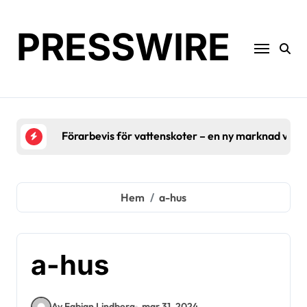
Hoppa
till
PRESSWIRE
innehåll
Förarbevis för vattenskoter – en ny marknad växe
Hem
a-hus
a-hus
Av Fabian Lindberg
mar 31, 2024