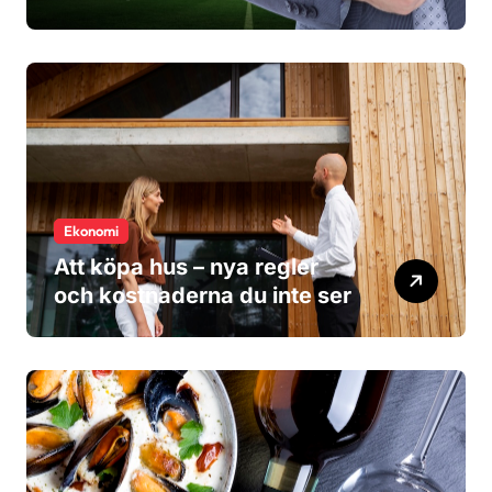
researrangör?
Ekonomi
Att köpa hus – nya regler
och kostnaderna du inte ser