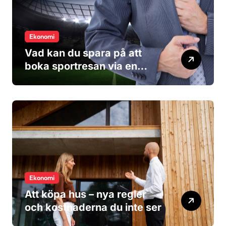
Ekonomi
Vad kan du spara på att
boka sportresan via en
researrangör?
Ekonomi
Att köpa hus – nya regler
och kostnaderna du inte ser