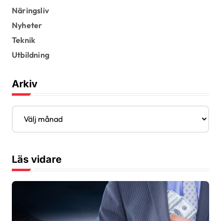
Näringsliv
Nyheter
Teknik
Utbildning
Arkiv
A
r
k
i
v
Läs vidare