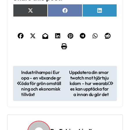
Dela
Dela
Dela
X
Facebook
LinkedIn
på
på
på
(Twitter)
I
Industrihampa i Eur
Uppdatera din smar
opa – en växande gr
twatch mot hjärtsju
n
öda för grön omställ
kdom – hur wearabl
l
ning och ekonomisk
es kan upptäcka far
tillväxt
a innan du gör det
ä
g
g
s