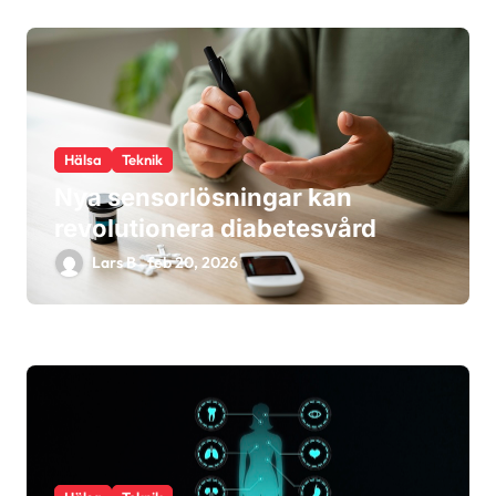
Hälsa
Teknik
Nya sensorlösningar kan
revolutionera diabetesvård
Lars B
feb 20, 2026