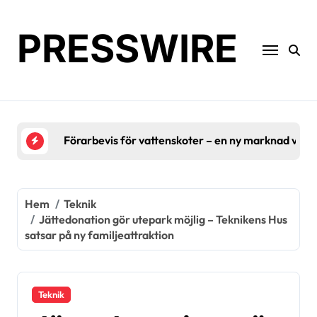
Hoppa
till
PRESSWIRE
innehåll
Efter stormen – arboristernas avgörande roll
Hem
Teknik
Jättedonation gör utepark möjlig – Teknikens Hus
satsar på ny familjeattraktion
Teknik